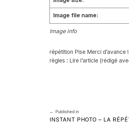
Image size:
Image file name:
Image info
répétition Pise Merci d’avance 
règles : Lire l’article (rédigé 
Skip back to main navigation
Navigation de l’article
Published in
INSTANT PHOTO – LA RÉPÉ