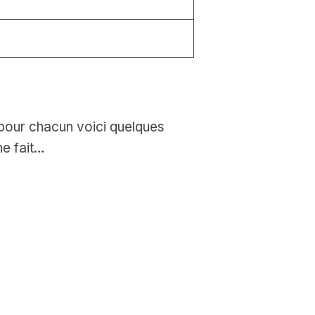
x
 pour chacun voici quelques
ne fait…