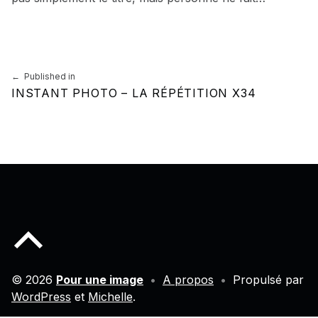
Skip back to main navigation
Navigation de l’article
Published in
INSTANT PHOTO – LA RÉPÉTITION X34
Back to top of the page
© 2026
Pour une image
•
A propos
•
Propulsé par
WordPress
et
Michelle
.