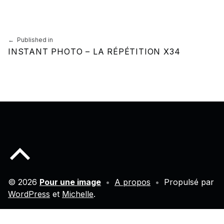
Navigation de l’article
Published in
INSTANT PHOTO – LA RÉPÉTITION X34
Back to top of the page
© 2026
Pour une image
•
A propos
•
Propulsé par
WordPress
et
Michelle
.