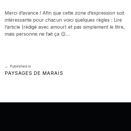
Merci d’avance ! Afin que cette zone d’expression soit
intéressante pour chacun voici quelques règles : Lire
l’article (rédigé avec amour) et pas simplement le titre,
mais personne ne fait ça 😉…
Skip back to main navigation
Navigation de l’article
Published in
PAYSAGES DE MARAIS
Back to top of the page