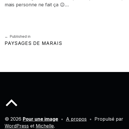
mais personne ne fait ça 😉…
Skip back to main navigation
Navigation de l’article
Published in
PAYSAGES DE MARAIS
Back to top of the page
© 2026
Pour une image
•
A propos
•
Propulsé par
WordPress
et
Michelle
.