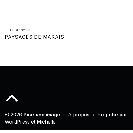
Skip back to main navigation
Navigation de l’article
Published in
PAYSAGES DE MARAIS
Back to top of the page
© 2026
Pour une image
•
A propos
•
Propulsé par
WordPress
et
Michelle
.