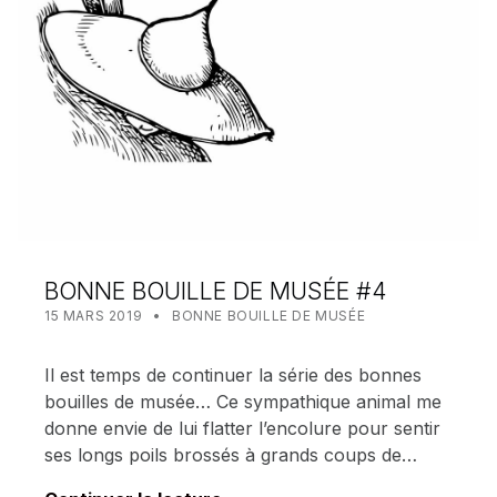
BONNE BOUILLE DE MUSÉE #4
POSTED ON:
CATEGORIZED IN:
WRITTEN BY:
MEALIN
15 MARS 2019
BONNE BOUILLE DE MUSÉE
Il est temps de continuer la série des bonnes
bouilles de musée… Ce sympathique animal me
donne envie de lui flatter l’encolure pour sentir
ses longs poils brossés à grands coups de…