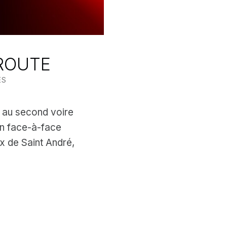
 ROUTE
ES
t au second voire
un face-à-face
x de Saint André,