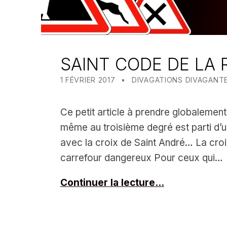
SAINT CODE DE LA
POSTED ON:
CATEGORIZED IN:
WRITTEN BY:
MEALIN
1 FÉVRIER 2017
DIVAGATIONS DIVAGANT
Ce petit article à prendre globalemen
même au troisième degré est parti d’
avec la croix de Saint André… La croi
carrefour dangereux Pour ceux qui…
Continuer la lecture…