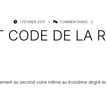
POSTED ON:
WRITTEN BY:
1 FÉVRIER 2017
COMMENTAIRES :
2
MEALIN
T CODE DE LA 
alement au second voire même au troisième degré es