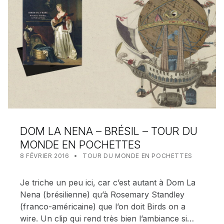
DOM LA NENA – BRÉSIL – TOUR DU
MONDE EN POCHETTES
POSTED ON:
CATEGORIZED IN:
WRITTEN BY:
MEALIN
8 FÉVRIER 2016
TOUR DU MONDE EN POCHETTES
Je triche un peu ici, car c’est autant à Dom La
Nena (brésilienne) qu’à Rosemary Standley
(franco-américaine) que l’on doit Birds on a
wire. Un clip qui rend très bien l’ambiance si…