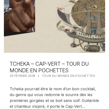
TCHEKA – CAP-VERT – TOUR DU
MONDE EN POCHETTES
POSTED ON:
CATEGORIZED IN:
WRITTEN BY:
MEALIN
25 FÉVRIER 2018
TOUR DU MONDE EN POCHETTES
Tcheka pourrait être le nom d’un bon cocktail,
du genre qui vous redonne le sourire dès les
premières gorgées et se boit sans soif. Guitariste
et chanteur inspiré, il porte le Cap-Vert…