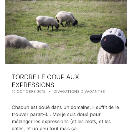
TORDRE LE COUP AUX
EXPRESSIONS
POSTED ON:
CATEGORIZED IN:
WRITTEN BY:
MEALIN
15 OCTOBRE 2015
DIVAGATIONS DIVAGANTES
Chacun est doué dans un domaine, il suffit de le
trouver parait-il… Moi je suis doué pour
mélanger les expressions (et les mots, et les
dates, et un peu tout mais ça…