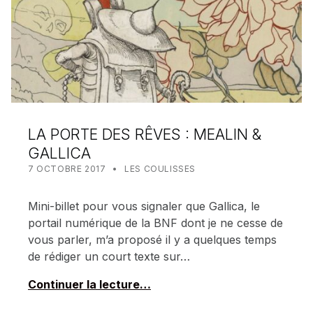
LA PORTE DES RÊVES : MEALIN &
GALLICA
POSTED ON:
CATEGORIZED IN:
WRITTEN BY:
MEALIN
7 OCTOBRE 2017
LES COULISSES
Mini-billet pour vous signaler que Gallica, le
portail numérique de la BNF dont je ne cesse de
vous parler, m’a proposé il y a quelques temps
de rédiger un court texte sur…
Continuer la lecture…