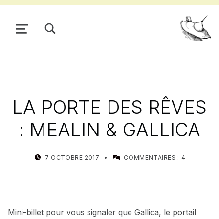
TOGGLE SEARCH FORM MODAL BOX
MENU
Pour
LA PORTE DES RÊVES
: MEALIN & GALLICA
POSTED ON:
WRITTEN BY:
7 OCTOBRE 2017
COMMENTAIRES :
4
MEALIN
Mini-billet pour vous signaler que Gallica, le portail