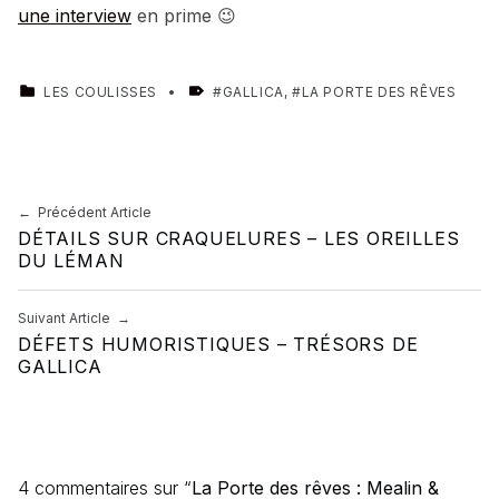
une interview
en prime 😉
CATEGORIZED IN:
TAGGED AS:
LES COULISSES
GALLICA
,
LA PORTE DES RÊVES
Skip back to main navigation
Navigation de l’article
Précédent Article
DÉTAILS SUR CRAQUELURES – LES OREILLES
DU LÉMAN
Suivant Article
DÉFETS HUMORISTIQUES – TRÉSORS DE
GALLICA
4 commentaires sur “
La Porte des rêves : Mealin &