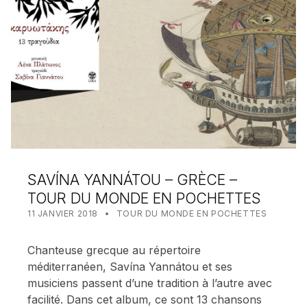
SAVÍNA YANNÁTOU – GRÈCE –
TOUR DU MONDE EN POCHETTES
POSTED ON:
CATEGORIZED IN:
WRITTEN BY:
MEALIN
11 JANVIER 2018
TOUR DU MONDE EN POCHETTES
Chanteuse grecque au répertoire
méditerranéen, Savína Yannátou et ses
musiciens passent d’une tradition à l’autre avec
facilité. Dans cet album, ce sont 13 chansons