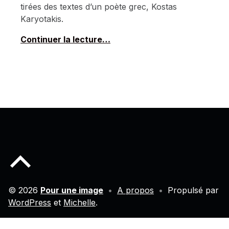
tirées des textes d’un poète grec, Kostas
Karyotakis.
Continuer la lecture…
Back to top of the page
© 2026
Pour une image
•
A propos
•
Propulsé par
WordPress
et
Michelle
.