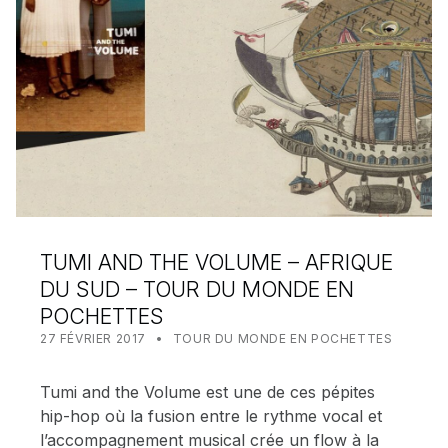
TUMI AND THE VOLUME – AFRIQUE
DU SUD – TOUR DU MONDE EN
POCHETTES
POSTED ON:
CATEGORIZED IN:
WRITTEN BY:
MEALIN
27 FÉVRIER 2017
TOUR DU MONDE EN POCHETTES
Tumi and the Volume est une de ces pépites
hip-hop où la fusion entre le rythme vocal et
l’accompagnement musical crée un flow à la