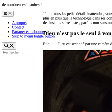
de nombreuses histoires !
J’aime tous les petits détails inattendus, vo
Menu
plus en plus que la technologie dans ses c
A propos
des instants surréalistes, parfois non sans u
Contact
Partager et s’abonner
Dieu n’est pas le seul à vou
Skip to menu toggle button
Et oui… Dieu est secondé par une caméra de s
Toggle
search
Rechercher :
form
modal
box