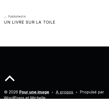
Navigation de l’article
Published in
UN LIVRE SUR LA TOILE
Back to top of the page
© 2026
Pour une image
•
A propos
•
Propulsé par
WordPress
et
Michelle
.