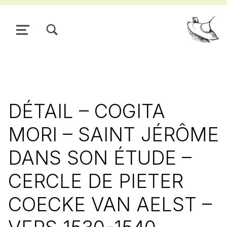
TOGGLE SEARCH FORM MODAL BOX
MENU
Pour
DÉTAIL – COGITA
MORI – SAINT JÉRÔME
DANS SON ÉTUDE –
CERCLE DE PIETER
COECKE VAN AELST –