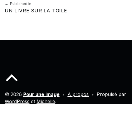
Navigation de l’article
Published in
UN LIVRE SUR LA TOILE
Back to top of the page
© 2026
Pour une image
•
A propos
•
Propulsé par
WordPress
et
Michelle
.