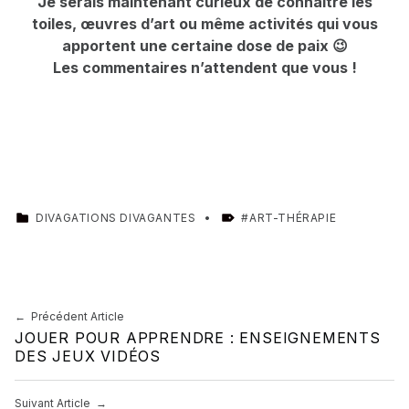
Je serais maintenant curieux de connaître les
toiles, œuvres d’art ou même activités qui vous
apportent une certaine dose de paix 😉
Les commentaires n’attendent que vous !
CATEGORIZED IN:
TAGGED AS:
DIVAGATIONS DIVAGANTES
ART-THÉRAPIE
Skip back to main navigation
Navigation de l’article
Précédent Article
JOUER POUR APPRENDRE : ENSEIGNEMENTS
DES JEUX VIDÉOS
Suivant Article