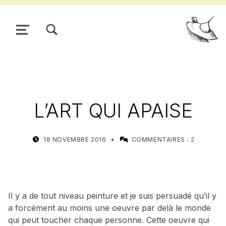
TOGGLE SEARCH FORM MODAL BOX
MENU
Pour
L’ART QUI APAISE
POSTED ON:
WRITTEN BY:
18 NOVEMBRE 2016
COMMENTAIRES :
2
MEALIN
Il y a de tout niveau peinture et je suis persuadé qu’il y
a forcément au moins une oeuvre par delà le monde
qui peut toucher chaque personne. Cette oeuvre qui