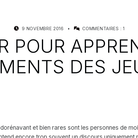
POSTED ON:
WRITTEN BY:
9 NOVEMBRE 2016
COMMENTAIRES :
1
MEALIN
R POUR APPREN
MENTS DES JE
dorénavant et bien rares sont les personnes de moi
tend encore trop souvent un discours uniquement né