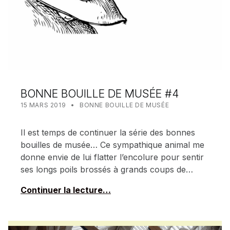
BONNE BOUILLE DE MUSÉE #4
POSTED ON:
CATEGORIZED IN:
WRITTEN BY:
MEALIN
15 MARS 2019
BONNE BOUILLE DE MUSÉE
Il est temps de continuer la série des bonnes
bouilles de musée… Ce sympathique animal me
donne envie de lui flatter l’encolure pour sentir
ses longs poils brossés à grands coups de…
Continuer la lecture…