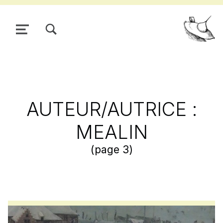
TOGGLE SEARCH FORM MODAL BOX
MENU
Pour
AUTEUR/AUTRICE :
MEALIN
(page 3)