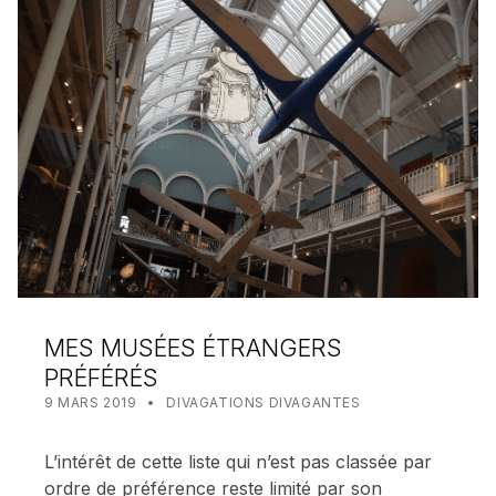
MES MUSÉES ÉTRANGERS
PRÉFÉRÉS
POSTED ON:
CATEGORIZED IN:
WRITTEN BY:
MEALIN
9 MARS 2019
DIVAGATIONS DIVAGANTES
L’intérêt de cette liste qui n’est pas classée par
ordre de préférence reste limité par son