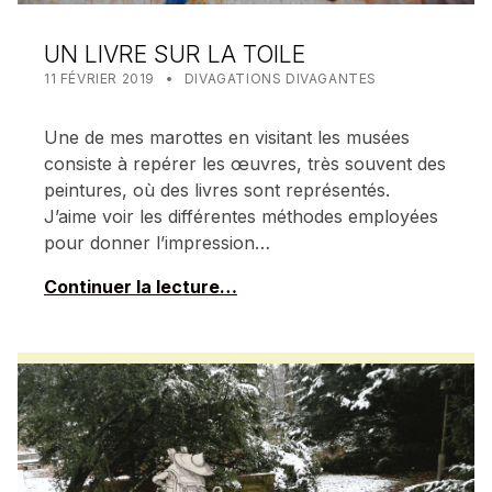
UN LIVRE SUR LA TOILE
POSTED ON:
CATEGORIZED IN:
WRITTEN BY:
MEALIN
11 FÉVRIER 2019
DIVAGATIONS DIVAGANTES
Une de mes marottes en visitant les musées
consiste à repérer les œuvres, très souvent des
peintures, où des livres sont représentés.
J’aime voir les différentes méthodes employées
pour donner l’impression…
Continuer la lecture…