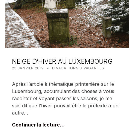
NEIGE D’HIVER AU LUXEMBOURG
POSTED ON:
CATEGORIZED IN:
WRITTEN BY:
MEALIN
25 JANVIER 2019
DIVAGATIONS DIVAGANTES
Après l’article à thématique printanière sur le
Luxembourg, accumulant des choses à vous
raconter et voyant passer les saisons, je me
suis dit que l’hiver pouvait être le prétexte à un
autre…
Continuer la lecture…