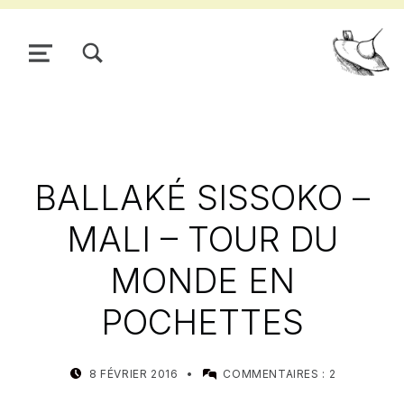
TOGGLE SEARCH FORM MODAL BOX
MENU
Pour
BALLAKÉ SISSOKO –
MALI – TOUR DU
MONDE EN
POCHETTES
POSTED ON:
WRITTEN BY:
8 FÉVRIER 2016
COMMENTAIRES :
2
MEALIN