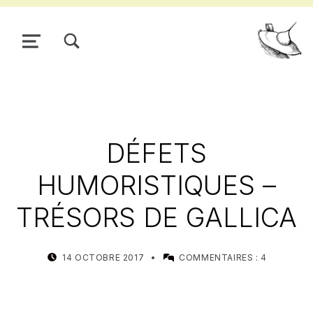
TOGGLE SEARCH FORM MODAL BOX
MENU
Pour
DÉFETS
HUMORISTIQUES –
TRÉSORS DE GALLICA
POSTED ON:
WRITTEN BY:
14 OCTOBRE 2017
COMMENTAIRES :
4
MEALIN