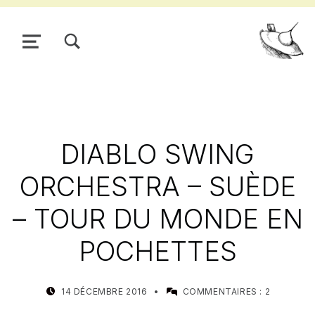
TOGGLE SEARCH FORM MODAL BOX
MENU
Pour
DIABLO SWING
ORCHESTRA – SUÈDE
– TOUR DU MONDE EN
POCHETTES
POSTED ON:
WRITTEN BY:
14 DÉCEMBRE 2016
COMMENTAIRES :
2
MEALIN