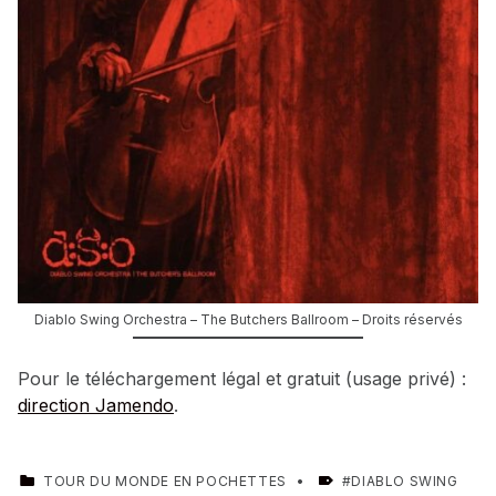
Diablo Swing Orchestra – The Butchers Ballroom – Droits réservés
Pour le téléchargement légal et gratuit (usage privé) :
direction Jamendo
.
CATEGORIZED IN:
TAGGED AS:
TOUR DU MONDE EN POCHETTES
DIABLO SWING