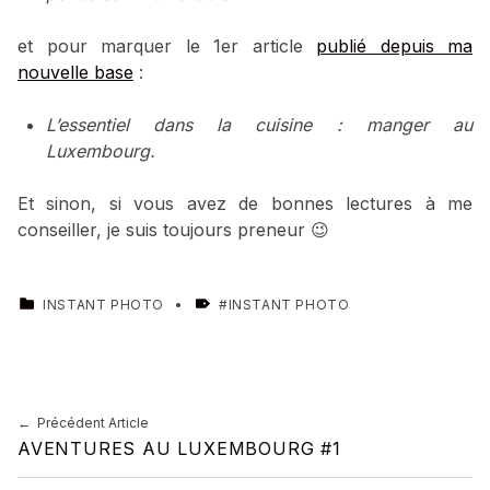
et pour marquer le 1er article
publié depuis ma
nouvelle base
:
L’essentiel dans la cuisine : manger au
Luxembourg.
Et sinon, si vous avez de bonnes lectures à me
conseiller, je suis toujours preneur 😉
CATEGORIZED IN:
TAGGED AS:
INSTANT PHOTO
INSTANT PHOTO
Skip back to main navigation
Navigation de l’article
Précédent Article
AVENTURES AU LUXEMBOURG #1