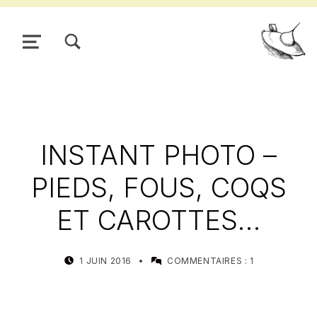
TOGGLE SEARCH FORM MODAL BOX
MENU
Pour
INSTANT PHOTO –
PIEDS, FOUS, COQS
ET CAROTTES…
POSTED ON:
WRITTEN BY:
1 JUIN 2016
COMMENTAIRES :
1
MEALIN