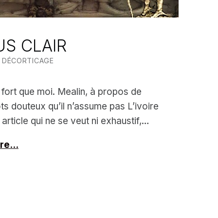
US CLAIR
CATEGORIZED IN:
WRITTEN BY:
MEALIN
DÉCORTICAGE
s fort que moi. Mealin, à propos de
ts douteux qu’il n’assume pas L’ivoire
article qui ne se veut ni exhaustif,…
ure…