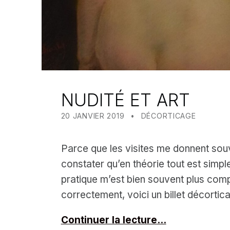
NUDITÉ ET ART
POSTED ON:
CATEGORIZED IN:
WRITTEN BY:
MEALIN
20 JANVIER 2019
DÉCORTICAGE
Parce que les visites me donnent sou
constater qu’en théorie tout est simpl
pratique m’est bien souvent plus comp
correctement, voici un billet décortic
Continuer la lecture…