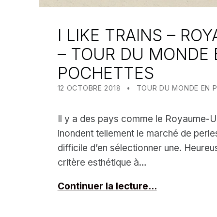
I LIKE TRAINS – RO
– TOUR DU MONDE 
POCHETTES
POSTED ON:
CATEGORIZED IN:
WRITTEN BY:
MEALIN
12 OCTOBRE 2018
TOUR DU MONDE EN 
Il y a des pays comme le Royaume-Un
inondent tellement le marché de perles 
difficile d’en sélectionner une. Heureu
critère esthétique à…
Continuer la lecture…