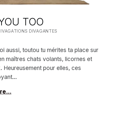
YOU TOO
IZED IN:
WRITTEN BY:
MEALIN
DIVAGATIONS DIVAGANTES
 aussi, toutou tu mérites ta place sur
n maîtres chats volants, licornes et
. Heureusement pour elles, ces
boyant…
ure…