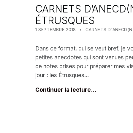
CARNETS D’ANECD(N
ÉTRUSQUES
POSTED ON:
CATEGORIZED IN:
WRITTEN BY:
MEALIN
1 SEPTEMBRE 2018
CARNETS D'ANECD(N
Dans ce format, qui se veut bref, je 
petites anecdotes qui sont venues pe
de notes prises pour préparer mes vi
jour : les Étrusques…
Continuer la lecture…