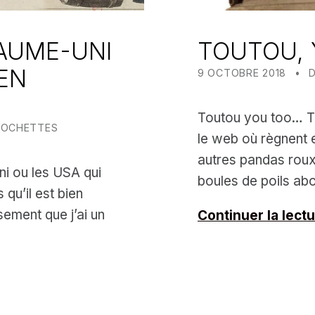
YAUME-UNI
TOUTOU, 
POSTED ON:
CATEGOR
EN
9 OCTOBRE 2018
Toutou you too… Toi
POCHETTES
le web où règnent e
autres pandas roux
i ou les USA qui
boules de poils a
qu’il est bien
sement que j’ai un
Continuer la lect