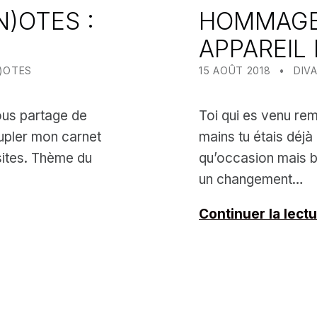
)OTES :
HOMMAGE
APPAREIL
POSTED ON:
CATEGORIZED IN:
WRI
MEA
)OTES
15 AOÛT 2018
DIV
vous partage de
Toi qui es venu rem
upler mon carnet
mains tu étais déjà
sites. Thème du
qu’occasion mais 
un changement…
Continuer la lect