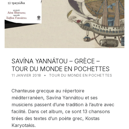
SAVÍNA YANNÁTOU – GRÈCE –
TOUR DU MONDE EN POCHETTES
POSTED ON:
CATEGORIZED IN:
WRITTEN BY:
MEALIN
11 JANVIER 2018
TOUR DU MONDE EN POCHETTES
Chanteuse grecque au répertoire
méditerranéen, Savína Yannátou et ses
musiciens passent d’une tradition à l’autre avec
facilité. Dans cet album, ce sont 13 chansons
tirées des textes d’un poète grec, Kostas
Karyotakis.