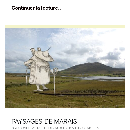
Continuer la lecture…
PAYSAGES DE MARAIS
POSTED ON:
CATEGORIZED IN:
WRITTEN BY:
MEALIN
8 JANVIER 2018
DIVAGATIONS DIVAGANTES