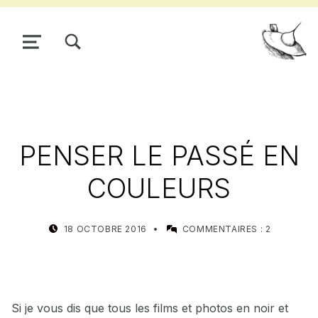
TOGGLE SEARCH FORM MODAL BOX
MENU
Pour
PENSER LE PASSÉ EN
COULEURS
POSTED ON:
WRITTEN BY:
18 OCTOBRE 2016
COMMENTAIRES :
2
MEALIN
Si je vous dis que tous les films et photos en noir et