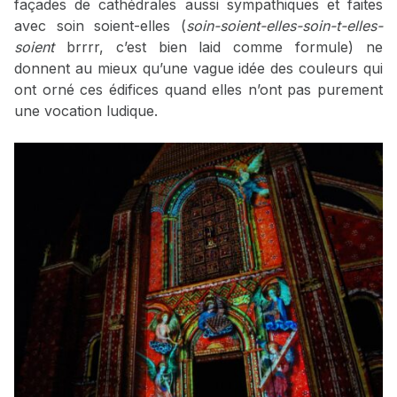
façades de cathédrales aussi sympathiques et faites
avec soin soient-elles (
soin-soient-elles-soin-t-elles-
soient
brrrr, c’est bien laid comme formule) ne
donnent au mieux qu’une vague idée des couleurs qui
ont orné ces édifices quand elles n’ont pas purement
une vocation ludique.