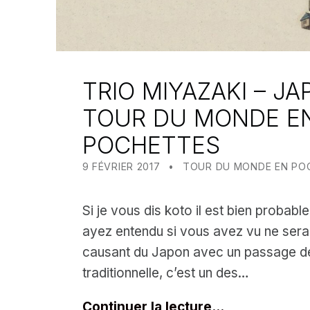
TRIO MIYAZAKI – JA
TOUR DU MONDE E
POCHETTES
POSTED ON:
CATEGORIZED IN:
WRITTEN BY:
MEALIN
9 FÉVRIER 2017
TOUR DU MONDE EN PO
Si je vous dis koto il est bien probabl
ayez entendu si vous avez vu ne serai
causant du Japon avec un passage d
traditionnelle, c’est un des…
Continuer la lecture…