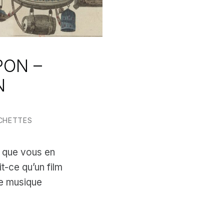
PON –
N
CHETTES
e que vous en
t-ce qu’un film
e musique