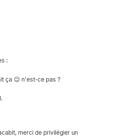
s :
it ça 😉 n'est-ce pas ?
.
abit, merci de privilégier un