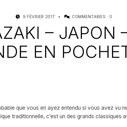
POSTED ON:
WRITTEN BY:
9 FÉVRIER 2017
COMMENTAIRES :
0
MEALIN
AZAKI – JAPON 
DE EN POCHE
robable que vous en ayez entendu si vous avez vu ne
ue traditionnelle, c’est un des grands classiques a