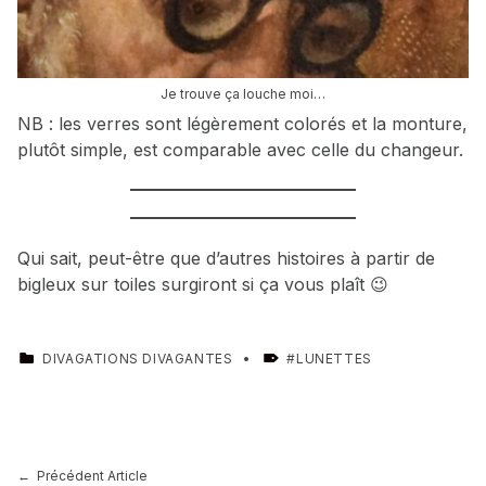
Je trouve ça louche moi…
NB : les verres sont légèrement colorés et la monture,
plutôt simple, est comparable avec celle du changeur.
Qui sait, peut-être que d’autres histoires à partir de
bigleux sur toiles surgiront si ça vous plaît 😉
CATEGORIZED IN:
TAGGED AS:
DIVAGATIONS DIVAGANTES
LUNETTES
Skip back to main navigation
Navigation de l’article
Précédent Article