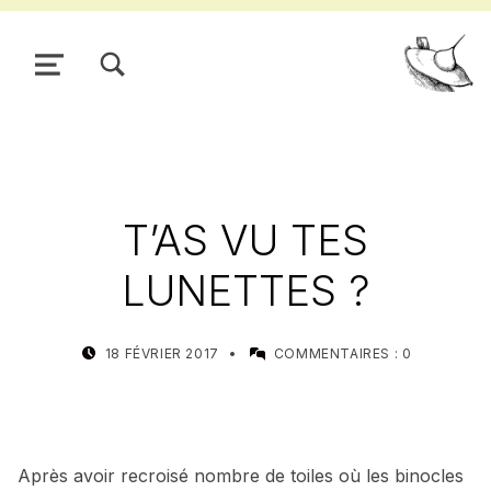
TOGGLE SEARCH FORM MODAL BOX
MENU
Pour
T’AS VU TES
LUNETTES ?
POSTED ON:
WRITTEN BY:
18 FÉVRIER 2017
COMMENTAIRES :
0
MEALIN
Après avoir recroisé nombre de toiles où les binocles