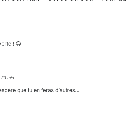
erte ! 😀
h 23 min
J’espère que tu en feras d’autres…
e