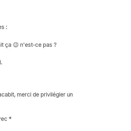
s :
it ça 😉 n'est-ce pas ?
.
abit, merci de privilégier un
avec
*