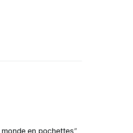
u monde en pochettes
”