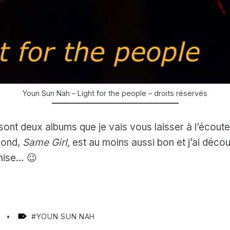
Youn Sun Nah – Light for the people – droits réservés
sont deux albums que je vais vous laisser à l’écou
cond,
Same Girl,
est au moins aussi bon et j’ai déco
 mise… 😉
TAGGED AS:
S
YOUN SUN NAH