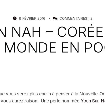
POSTED ON:
WRITTEN BY:
8 FÉVRIER 2016
COMMENTAIRES :
2
MEALIN
 NAH – CORÉE
 MONDE EN P
 que vous serez plus enclin à penser à la Nouvelle-O
e vous aurez raison ! Une perle nommée
Youn Sun N