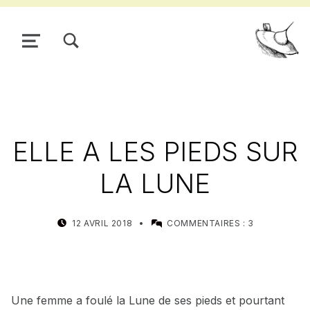
TOGGLE SEARCH FORM MODAL BOX
MENU
Pour
ELLE A LES PIEDS SUR
LA LUNE
POSTED ON:
WRITTEN BY:
12 AVRIL 2018
COMMENTAIRES :
3
MEALIN
Une femme a foulé la Lune de ses pieds et pourtant