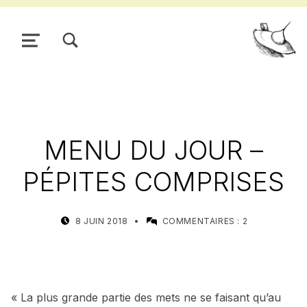
TOGGLE SEARCH FORM MODAL BOX
MENU
Pour
MENU DU JOUR –
PÉPITES COMPRISES
POSTED ON:
WRITTEN BY:
8 JUIN 2018
COMMENTAIRES :
2
MEALIN
« La plus grande partie des mets ne se faisant qu’au